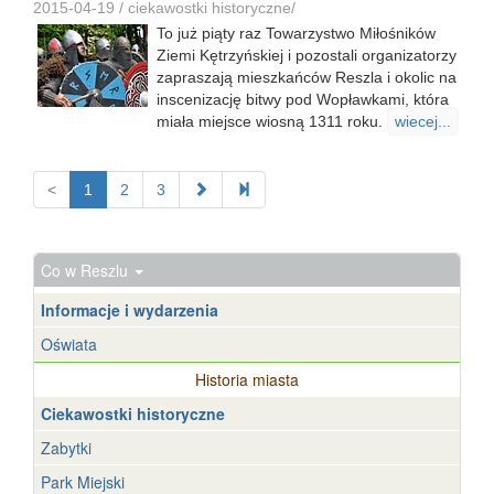
2015-04-19 /
ciekawostki historyczne
/
To już piąty raz Towarzystwo Miłośników
Ziemi Kętrzyńskiej i pozostali organizatorzy
zapraszają mieszkańców Reszla i okolic na
inscenizację bitwy pod Wopławkami, która
miała miejsce wiosną 1311 roku.
wiecej...
<
1
2
3
Co w Reszlu
Informacje i wydarzenia
Oświata
Historia miasta
Ciekawostki historyczne
Zabytki
Park Miejski