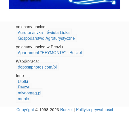
polecany nocleg
Agroturystyka - Święta Lipka
Gospodarstwo Agroturystyczne
polecany nocleg w Reszlu
Apartament "REYMONTA" - Reszel
Współpraca:
depositphotos.com/pl
Inne
Ulotki
Reszel
mlynomag.pl
meble
Copyright
© 1998-2026
Reszel
|
Polityka prywatności