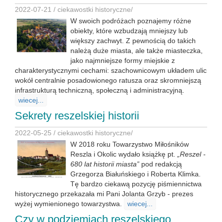
2022-07-21 /
ciekawostki historyczne
/
W swoich podróżach poznajemy różne
obiekty, które wzbudzają mniejszy lub
większy zachwyt. Z pewnością do takich
należą duże miasta, ale także miasteczka,
jako najmniejsze formy miejskie z
charakterystycznymi cechami: szachownicowym układem ulic
wokół centralnie posadowionego ratusza oraz skromniejszą
infrastrukturą techniczną, społeczną i administracyjną.
wiecej...
Sekrety reszelskiej historii
2022-05-25 /
ciekawostki historyczne
/
W 2018 roku Towarzystwo Miłośników
Reszla i Okolic wydało książkę pt.
„Reszel -
680 lat historii miasta”
pod redakcją
Grzegorza Białuńskiego i Roberta Klimka.
Tę bardzo ciekawą pozycję piśmiennictwa
historycznego przekazała mi Pani Jolanta Grzyb - prezes
wyżej wymienionego towarzystwa.
wiecej...
Czy w podziemiach reszelskiego