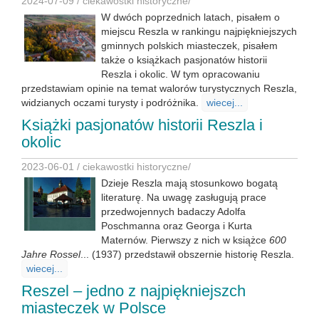
2024-07-09 /
ciekawostki historyczne
/
W dwóch poprzednich latach, pisałem o
miejscu Reszla w rankingu najpiękniejszych
gminnych polskich miasteczek, pisałem
także o książkach pasjonatów historii
Reszla i okolic. W tym opracowaniu
przedstawiam opinie na temat walorów turystycznych Reszla,
widzianych oczami turysty i podróżnika.
wiecej...
Książki pasjonatów historii Reszla i
okolic
2023-06-01 /
ciekawostki historyczne
/
Dzieje Reszla mają stosunkowo bogatą
literaturę. Na uwagę zasługują prace
przedwojennych badaczy Adolfa
Poschmanna oraz Georga i Kurta
Maternów. Pierwszy z nich w książce
600
Jahre Rossel
... (1937) przedstawił obszernie historię Reszla.
wiecej...
Reszel – jedno z najpiękniejszch
miasteczek w Polsce