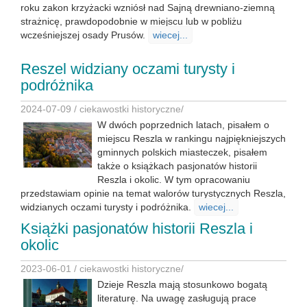
roku zakon krzyżacki wzniósł nad Sajną drewniano-ziemną
strażnicę, prawdopodobnie w miejscu lub w pobliżu
wcześniejszej osady Prusów.
wiecej...
Reszel widziany oczami turysty i
podróżnika
2024-07-09 /
ciekawostki historyczne
/
W dwóch poprzednich latach, pisałem o
miejscu Reszla w rankingu najpiękniejszych
gminnych polskich miasteczek, pisałem
także o książkach pasjonatów historii
Reszla i okolic. W tym opracowaniu
przedstawiam opinie na temat walorów turystycznych Reszla,
widzianych oczami turysty i podróżnika.
wiecej...
Książki pasjonatów historii Reszla i
okolic
2023-06-01 /
ciekawostki historyczne
/
Dzieje Reszla mają stosunkowo bogatą
literaturę. Na uwagę zasługują prace