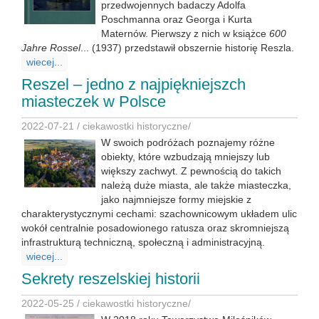
przedwojennych badaczy Adolfa
Poschmanna oraz Georga i Kurta
Maternów. Pierwszy z nich w książce
600
Jahre Rossel
... (1937) przedstawił obszernie historię Reszla.
wiecej...
Reszel – jedno z najpiękniejszch
miasteczek w Polsce
2022-07-21 /
ciekawostki historyczne
/
W swoich podróżach poznajemy różne
obiekty, które wzbudzają mniejszy lub
większy zachwyt. Z pewnością do takich
należą duże miasta, ale także miasteczka,
jako najmniejsze formy miejskie z
charakterystycznymi cechami: szachownicowym układem ulic
wokół centralnie posadowionego ratusza oraz skromniejszą
infrastrukturą techniczną, społeczną i administracyjną.
wiecej...
Sekrety reszelskiej historii
2022-05-25 /
ciekawostki historyczne
/