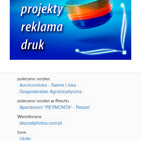
polecany nocleg
Agroturystyka - Święta Lipka
Gospodarstwo Agroturystyczne
polecany nocleg w Reszlu
Apartament "REYMONTA" - Reszel
Współpraca:
depositphotos.com/pl
Inne
Ulotki