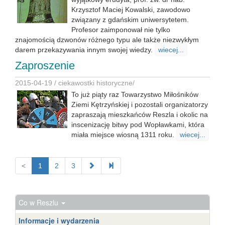
Krzysztof Maciej Kowalski, zawodowo
związany z gdańskim uniwersytetem.
Profesor zaimponował nie tylko
znajomością dzwonów różnego typu ale także niezwykłym
darem przekazywania innym swojej wiedzy.
wiecej...
Zaproszenie
2015-04-19 /
ciekawostki historyczne
/
To już piąty raz Towarzystwo Miłośników
Ziemi Kętrzyńskiej i pozostali organizatorzy
zapraszają mieszkańców Reszla i okolic na
inscenizację bitwy pod Wopławkami, która
miała miejsce wiosną 1311 roku.
wiecej...
<
1
2
3
Co w Reszlu
Informacje i wydarzenia