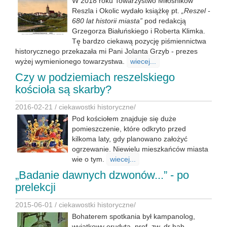
W 2018 roku Towarzystwo Miłośników
Reszla i Okolic wydało książkę pt.
„Reszel -
680 lat historii miasta”
pod redakcją
Grzegorza Białuńskiego i Roberta Klimka.
Tę bardzo ciekawą pozycję piśmiennictwa
historycznego przekazała mi Pani Jolanta Grzyb - prezes
wyżej wymienionego towarzystwa.
wiecej...
Czy w podziemiach reszelskiego
kościoła są skarby?
2016-02-21 /
ciekawostki historyczne
/
Pod kościołem znajduje się duże
pomieszczenie, które odkryto przed
kilkoma laty, gdy planowano założyć
ogrzewanie. Niewielu mieszkańców miasta
wie o tym.
wiecej...
„Badanie dawnych dzwonów...” - po
prelekcji
2015-06-01 /
ciekawostki historyczne
/
Bohaterem spotkania był kampanolog,
wyjątkowy erudyta, prof. zw. dr hab.