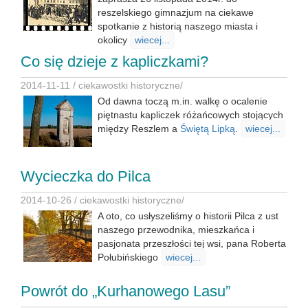
reszelskiego gimnazjum na ciekawe
spotkanie z historią naszego miasta i
okolicy
wiecej...
Co się dzieje z kapliczkami?
2014-11-11 /
ciekawostki historyczne
/
Od dawna toczą m.in. walkę o ocalenie
piętnastu kapliczek różańcowych stojących
między Reszlem a
Świętą Lipką
.
wiecej...
Wycieczka do Pilca
2014-10-26 /
ciekawostki historyczne
/
A oto, co usłyszeliśmy o historii Pilca z ust
naszego przewodnika, mieszkańca i
pasjonata przeszłości tej wsi, pana Roberta
Połubińskiego
wiecej...
Powrót do „Kurhanowego Lasu”