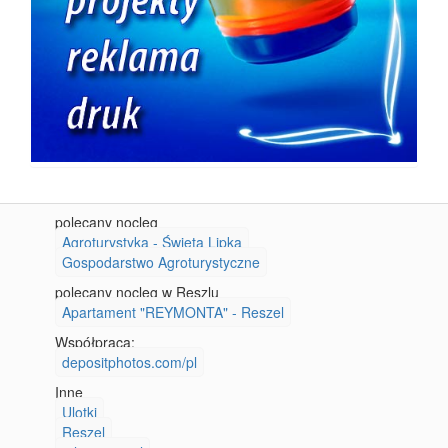
polecany nocleg
Agroturystyka - Święta Lipka
Gospodarstwo Agroturystyczne
polecany nocleg w Reszlu
Apartament "REYMONTA" - Reszel
Współpraca:
depositphotos.com/pl
Inne
Ulotki
Reszel