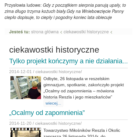
Przysłowia ludowe:
Gdy z początkiem sierpnia panują upały, to
zima długo trzyma kożuch biały.Gdy na Wniebowzięcie Panny
ciepło dopisuje, to ciepły i pogodny koniec lata obiecuje
Jesteś tu:
strona główna
<
ciekawostki historyczne
<
ciekawostki historyczne
Tylko projekt kończymy a nie działania...
2014-12-01 /
ciekawostki historyczne
/
Odbyte, 26 listopada w reszelskim
gimnazjum, spotkanie, zakończyło projekt
„Ocalmy od zapomnienia – mówiona
historia Reszla i jego mieszkańców”
wiecej...
„Ocalmy od zapomnienia”
2014-11-20 /
ciekawostki historyczne
/
Towarzystwo Miłośników Reszla i Okolic
zaprasza 26 listopada 2014r. do