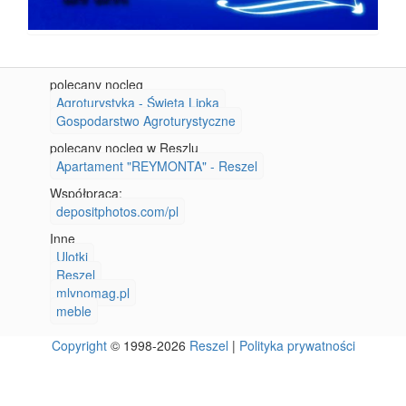
polecany nocleg
Agroturystyka - Święta Lipka
Gospodarstwo Agroturystyczne
polecany nocleg w Reszlu
Apartament "REYMONTA" - Reszel
Współpraca:
depositphotos.com/pl
Inne
Ulotki
Reszel
mlynomag.pl
meble
Copyright
© 1998-2026
Reszel
|
Polityka prywatności