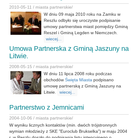
2010-05-11 /
miasta partnerskie
/
W dniu 09 maja 2010 roku na Zamku w
Reszlu odbyło się uroczyste podpisanie
umowy partnerstwa miast pomiędzy Gminą
Reszel i Gminą Legden w Niemczech.
wiecej...
Umowa Partnerska z Gminą Jaszuny na
Litwie.
2008-05-15 /
miasta partnerskie
/
W dniu 11 lipca 2008 roku podczas
obchodów
Święta Miasta
podpisano
umowę partnerską z Gminą Jaszuny na
Litwie.
wiecej...
Partnerstwo z Jemnicami
2004-10-06 /
miasta partnerskie
/
W wyniku licznych kontaktów (min. dwóch trójstronnych
wymian młodzieży z SKE "Euroclub Brukselka") w maju 2004
r. w Reszlu doszło do podpisania listu intencyjnego o