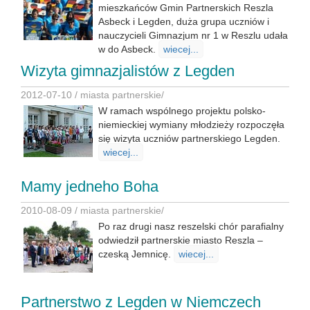
mieszkańców Gmin Partnerskich Reszla
Asbeck i Legden, duża grupa uczniów i
nauczycieli Gimnazjum nr 1 w Reszlu udała
w do Asbeck.
wiecej...
Wizyta gimnazjalistów z Legden
2012-07-10 /
miasta partnerskie
/
W ramach wspólnego projektu polsko-
niemieckiej wymiany młodzieży rozpoczęła
się wizyta uczniów partnerskiego Legden.
wiecej...
Mamy jedneho Boha
2010-08-09 /
miasta partnerskie
/
Po raz drugi nasz reszelski chór parafialny
odwiedził partnerskie miasto Reszla –
czeską Jemnicę.
wiecej...
Partnerstwo z Legden w Niemczech