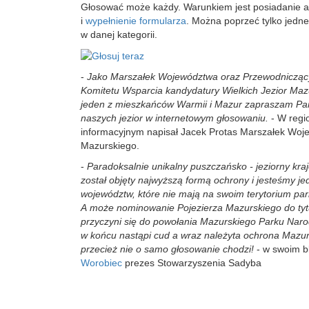
Głosować może każdy. Warunkiem jest posiadanie a
i
wypełnienie formularza
. Można poprzeć tylko jedn
w danej kategorii.
-
Jako Marszałek Województwa oraz Przewodniczący
Komitetu Wsparcia kandydatury Wielkich Jezior Mazu
jeden z mieszkańców Warmii i Mazur zapraszam Pa
naszych jezior w internetowym głosowaniu.
- W regi
informacyjnym napisał Jacek Protas Marszałek Wo
Mazurskiego.
-
Paradoksalnie unikalny puszczańsko - jeziorny kraj
został objęty najwyższą formą ochrony i jesteśmy je
województw, które nie mają na swoim terytorium pa
A może nominowanie Pojezierza Mazurskiego do ty
przyczyni się do powołania Mazurskiego Parku Na
w końcu nastąpi cud a wraz należyta ochrona Mazurs
przecież nie o samo głosowanie chodzi!
- w swoim b
Worobiec
prezes Stowarzyszenia Sadyba