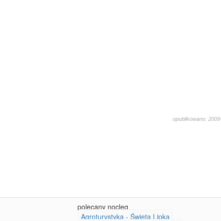
opublikowano: 2009-
1951
polecany nocleg
Agroturystyka - Święta Lipka