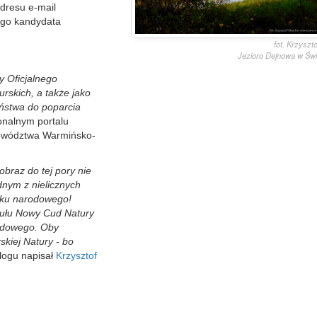
dresu e-mail
ego kandydata
fot. Krzyszt
Jezioro Dejnowa w Świ
 Oficjalnego
rskich, a także jako
ństwa do poparcia
onalnym portalu
jewództwa Warmińsko-
obraz do tej pory nie
dnym z nielicznych
rku narodowego!
tułu Nowy Cud Natury
rodowego. Oby
kiej Natury - bo
logu napisał
Krzysztof