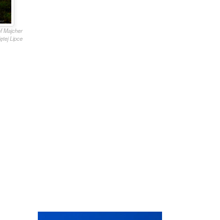
of Majcher
ętej Lipce