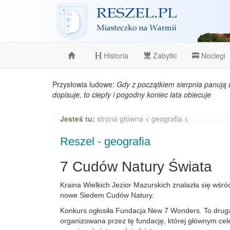
Reszel
Historia
Zabytki
Noclegi
Przysłowia ludowe:
Gdy z początkiem sierpnia panują 
dopisuje, to ciepły i pogodny koniec lata obiecuje
Jesteś tu:
strona główna
<
geografia
<
Reszel - geografia
7 Cudów Natury Świata
Kraina Wielkich Jezior Mazurskich znalazła się wśr
nowe Siedem Cudów Natury.
Konkurs ogłosiła Fundacja New 7 Wonders. To drug
organizowana przez tę fundację, której głównym cel