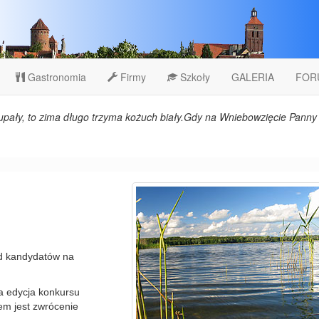
Gastronomia
Firmy
Szkoły
GALERIA
FOR
upały, to zima długo trzyma kożuch biały.Gdy na Wniebowzięcie Panny 
ód kandydatów na
a edycja konkursu
em jest zwrócenie