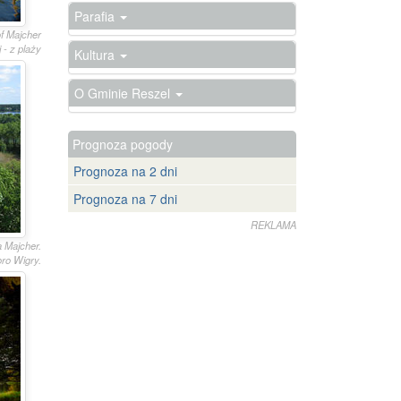
Parafia
of Majcher
 - z plaży
Kultura
O Gminie Reszel
Prognoza pogody
Prognoza na 2 dni
Prognoza na 7 dni
REKLAMA
ta Majcher.
ro Wigry.