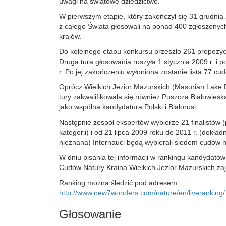
uwagi na światowe dziedzictwo.
W pierwszym etapie, który zakończył się 31 grudnia
z całego Świata głosowali na ponad 400 zgłoszonyc
krajów.
Do kolejnego etapu konkursu przeszło 261 propozycj
Druga tura głosowania ruszyła 1 stycznia 2009 r. i p
r. Po jej zakończeniu wyłoniona zostanie lista 77 cu
Oprócz Wielkich Jezior Mazurskich (Masurian Lake Di
tury zakwalifikowała się również Puszcza Białowiesk
jako wspólna kandydatura Polski i Białorusi.
Następnie zespół ekspertów wybierze 21 finalistów (
kategorii) i od 21 lipca 2009 roku do 2011 r. (dokład
nieznana) Internauci będą wybierali siedem cudów n
W dniu pisania tej informacji w rankingu kandydat
Cudów Natury Kraina Wielkich Jezior Mazurskich zaj
Ranking można śledzić pod adresem
http://www.new7wonders.com/nature/en/liveranking/
Głosowanie