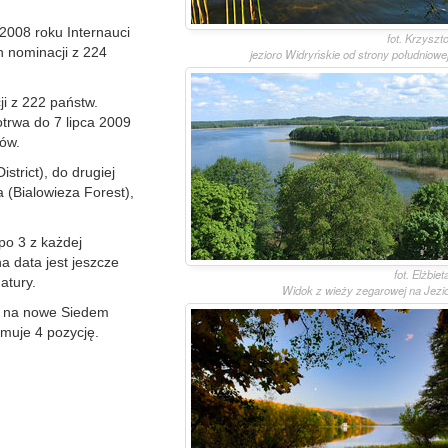
 2008 roku Internauci
fot. Krzyszt
h nominacji z 224
jezioro Widryńskie od strony południowej
i z 222 państw.
otrwa do 7 lipca 2009
dów.
strict), do drugiej
a (Bialowieza Forest),
po 3 z każdej
na data jest jeszcze
fot. Elżbie
atury.
Widok z wieży zegarowej na Jezio
ów na nowe Siedem
muje 4 pozycję.