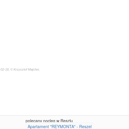
02-18, © Krzysztof Majcher,
polecany nocleg w Reszlu
Apartament "REYMONTA" - Reszel