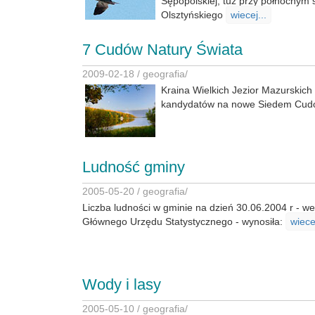
Sępopolskiej, tuż przy północnym 
Olsztyńskiego
wiecej...
7 Cudów Natury Świata
2009-02-18 /
geografia
/
Kraina Wielkich Jezior Mazurskich
kandydatów na nowe Siedem Cud
Ludność gminy
2005-05-20 /
geografia
/
Liczba ludności w gminie na dzień 30.06.2004 r - w
Głównego Urzędu Statystycznego - wynosiła:
wiecej
Wody i lasy
2005-05-10 /
geografia
/