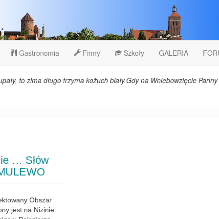
Gastronomia
Firmy
Szkoły
GALERIA
FOR
upały, to zima długo trzyma kożuch biały.Gdy na Wniebowzięcie Panny 
cie … Słów
SAMULEWO
jektowany Obszar
ny jest na Nizinie