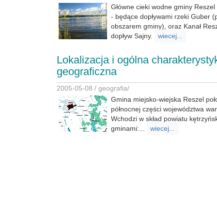
Główne cieki wodne gminy Reszel t
- będące dopływami rzeki Guber (
obszarem gminy), oraz Kanał Resz
dopływ Sajny.
wiecej...
Lokalizacja i ogólna charakterysty
geograficzna
2005-05-08 /
geografia
/
Gmina miejsko-wiejska Reszel poł
północnej części województwa wa
Wchodzi w skład powiatu kętrzyńsk
gminami:...
wiecej...