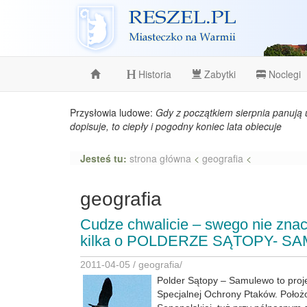
Reszel
Historia
Zabytki
Noclegi
Przysłowia ludowe:
Gdy z początkiem sierpnia panują 
dopisuje, to ciepły i pogodny koniec lata obiecuje
Jesteś tu:
strona główna
<
geografia
<
geografia
Cudze chwalicie – swego nie zna
kilka o POLDERZE SĄTOPY- 
2011-04-05 /
geografia
/
Polder Sątopy – Samulewo to pro
Specjalnej Ochrony Ptaków. Położo