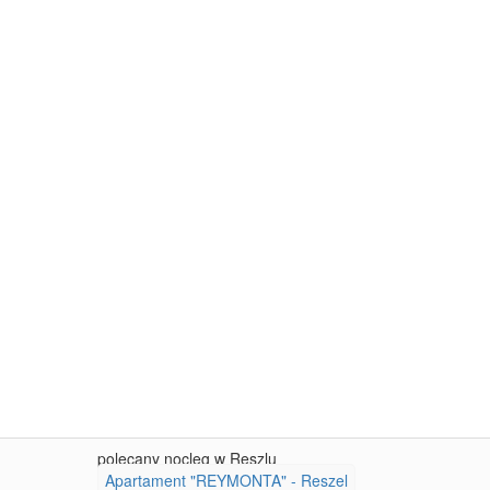
polecany nocleg w Reszlu
Apartament "REYMONTA" - Reszel