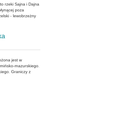
o rzeki Sajna i Dajna
płynącej poza
elski - lewobrzeżny
ka
ożona jest w
rmińsko-mazurskiego.
iego. Graniczy z