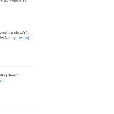
skraju Pojezierza
 znalazła się wśród
ów Natury.
wiecej...
edług danych
...