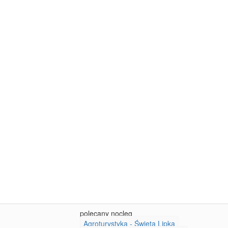
polecany nocleg
Agroturystyka - Święta Lipka