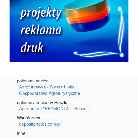
polecany nocleg
Agroturystyka - Święta Lipka
Gospodarstwo Agroturystyczne
polecany nocleg w Reszlu
Apartament "REYMONTA" - Reszel
Współpraca:
depositphotos.com/pl
Inne