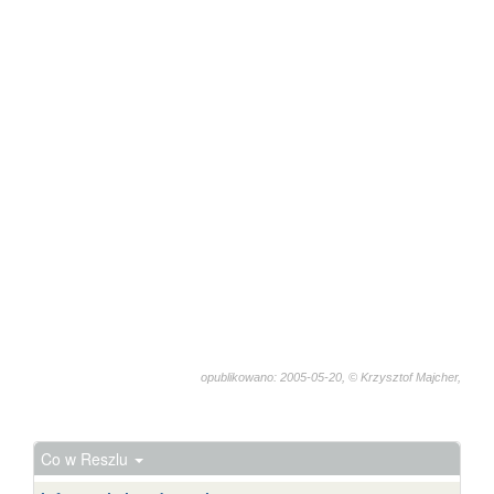
opublikowano: 2005-05-20, © Krzysztof Majcher,
3236
Co w Reszlu