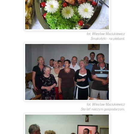
fot. Wiesław Maciukiewicz
Smakołyki - na plebanii.
fot. Wiesław Maciukiewicz
Sto lat! naszym gospodarzom.