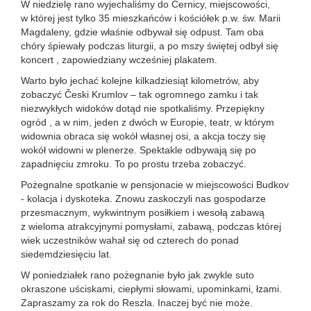
W niedzielę rano wyjechaliśmy do Černicy, miejscowości,
w której jest tylko 35 mieszkańców i kościółek p.w. św. Marii
Magdaleny, gdzie właśnie odbywał się odpust. Tam oba
chóry śpiewały podczas liturgii, a po mszy świętej odbył się
koncert , zapowiedziany wcześniej plakatem.
Warto było jechać kolejne kilkadziesiąt kilometrów, aby
zobaczyć Česki Krumlov – tak ogromnego zamku i tak
niezwykłych widoków dotąd nie spotkaliśmy. Przepiękny
ogród , a w nim, jeden z dwóch w Europie, teatr, w którym
widownia obraca się wokół własnej osi, a akcja toczy się
wokół widowni w plenerze. Spektakle odbywają się po
zapadnięciu zmroku. To po prostu trzeba zobaczyć.
Pożegnalne spotkanie w pensjonacie w miejscowości Budkov
- kolacja i dyskoteka. Znowu zaskoczyli nas gospodarze
przesmacznym, wykwintnym posiłkiem i wesołą zabawą
z wieloma atrakcyjnymi pomysłami, zabawą, podczas której
wiek uczestników wahał się od czterech do ponad
siedemdziesięciu lat.
W poniedziałek rano pożegnanie było jak zwykle suto
okraszone uściskami, ciepłymi słowami, upominkami, łzami.
Zapraszamy za rok do Reszla. Inaczej być nie może.