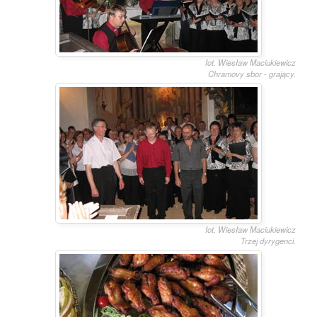
fot. Wiesław Maciukiewicz
Chramovy sbor - grający.
fot. Wiesław Maciukiewicz
Trzej dyrygenci.