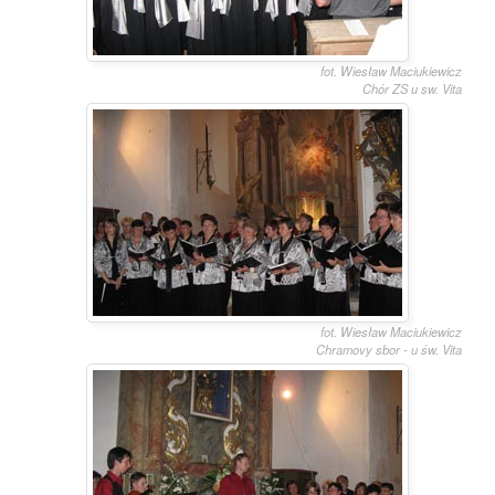
fot. Wiesław Maciukiewicz
Chór ZS u sw. Vita
fot. Wiesław Maciukiewicz
Chramovy sbor - u św. Vita