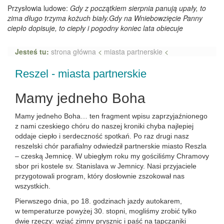
Przysłowia ludowe:
Gdy z początkiem sierpnia panują upały, to
zima długo trzyma kożuch biały.Gdy na Wniebowzięcie Panny
ciepło dopisuje, to ciepły i pogodny koniec lata obiecuje
Jesteś tu:
strona główna
<
miasta partnerskie
<
Reszel - miasta partnerskie
Mamy jedneho Boha
Mamy jedneho Boha… ten fragment wpisu zaprzyjaźnionego
z nami czeskiego chóru do naszej kroniki chyba najlepiej
oddaje ciepło i serdeczność spotkań. Po raz drugi nasz
reszelski chór parafialny odwiedził partnerskie miasto Reszla
– czeską Jemnicę. W ubiegłym roku my gościliśmy Chramovy
sbor pri kostele sv. Stanislava w Jemnicy. Nasi przyjaciele
przygotowali program, który dosłownie zszokował nas
wszystkich.
Pierwszego dnia, po 18. godzinach jazdy autokarem,
w temperaturze powyżej 30. stopni, mogliśmy zrobić tylko
dwie rzeczy: wziąć zimny prysznic i paść na tapczaniki