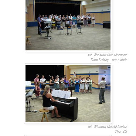
fot. Wiesław Maciukiewicz
Dom Kultury - nasz chór
fot. Wiesław Maciukiewicz
Chór ZS