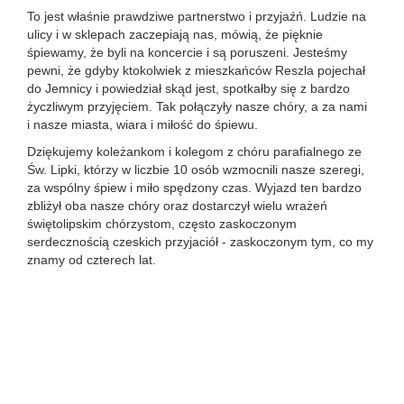
To jest właśnie prawdziwe partnerstwo i przyjaźń. Ludzie na
ulicy i w sklepach zaczepiają nas, mówią, że pięknie
śpiewamy, że byli na koncercie i są poruszeni. Jesteśmy
pewni, że gdyby ktokolwiek z mieszkańców Reszla pojechał
do Jemnicy i powiedział skąd jest, spotkałby się z bardzo
życzliwym przyjęciem. Tak połączyły nasze chóry, a za nami
i nasze miasta, wiara i miłość do śpiewu.
Dziękujemy koleżankom i kolegom z chóru parafialnego ze
Św. Lipki, którzy w liczbie 10 osób wzmocnili nasze szeregi,
za wspólny śpiew i miło spędzony czas. Wyjazd ten bardzo
zbliżył oba nasze chóry oraz dostarczył wielu wrażeń
świętolipskim chórzystom, często zaskoczonym
serdecznością czeskich przyjaciół - zaskoczonym tym, co my
znamy od czterech lat.