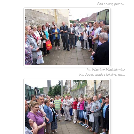
Pod scianą płaczu.
fot. Wiesław Maciukiewicz
Ks. Josef, władze lokalne, my...