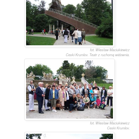
fot. Wiesław Maciukiewicz
Ceski Krumlov. Teatr z ruchomą widownia.
fot. Wiesław Maciukiewicz
Ceski Krumlov.