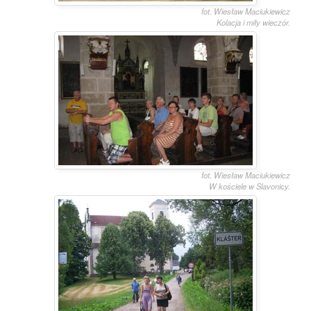
fot. Wiesław Maciukiewicz
Kolacja i miły wieczór.
fot. Wiesław Maciukiewicz
W kościele w Slavonicy.