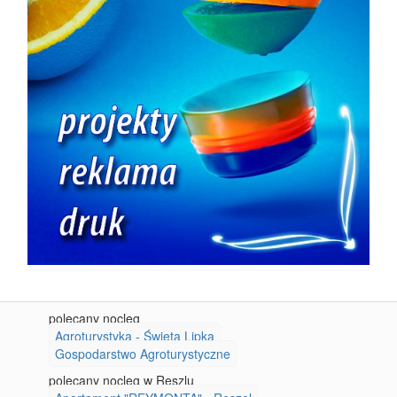
polecany nocleg
Agroturystyka - Święta Lipka
Gospodarstwo Agroturystyczne
polecany nocleg w Reszlu