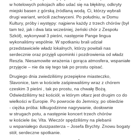
w hotelowych pokojach albo udać się na błękitny, odkryty
miejski basen z górską źródlaną wodą. Ci, którzy wybrali
drugi wariant, wrócili zachwyceni. Po południu, w Domu
Kultury, próby i występy: najpierw każdy z trzech chórów (był
tam też, jak i dwa lata wcześniej, żeński chór z Zespołu
Szkół), wykonywał 3 pieśni, następnie Pange lingua
wykonaliśmy wspólnie. W spotkaniu brali udział
przedstawiciele władz lokalnych, którzy powitali nas
serdecznie oraz przyjęli upominki i pozdrowienia od władz
Reszla. Niesamowite wrażenia i gorąca atmosfera, wspaniałe
przyjęcie – nie da się tego tak po prostu opisać.
Drugiego dnia zwiedziliśmy przepiękne miasteczko,
Slavonice, tam w kościele zaśpiewaliśmy wraz z chórem
czeskim 3 pieśni , tak po prostu, na chwałę Bożą.
Odwiedziliśmy też kościół, w którym ołtarz jest drugim co do
wielkości w Europie. Po powrocie do Jemnicy, po obiedzie
- ciężka próba: kilkugodzinne nagrywanie, dosłownie
w strugach potu, a następnie koncert trzech chórów
w kościele św, Vita. Wieczór spędziliśmy na plebanii
u wspaniałego duszpasterza – Josefa Brychty. Znowu bogaty
stół, serdeczne spotkanie.