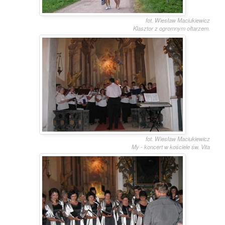
fot. Wiesław Maciukiewicz
Klasztor z ogromnym ołtarzem.
fot. Wiesław Maciukiewicz
My - koncert w kościele św. Vita