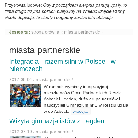
Przysłowia ludowe:
Gdy z początkiem sierpnia panują upały, to
zima długo trzyma kożuch biały.Gdy na Wniebowzięcie Panny
ciepło dopisuje, to ciepły i pogodny koniec lata obiecuje
Jesteś tu:
strona główna
<
miasta partnerskie
<
miasta partnerskie
Integracja - razem silni w Polsce i w
Niemczech
2017-08-04 /
miasta partnerskie
/
W ramach wymiany integracyjnej
mieszkańców Gmin Partnerskich Reszla
Asbeck i Legden, duża grupa uczniów i
nauczycieli Gimnazjum nr 1 w Reszlu udała
w do Asbeck.
wiecej...
Wizyta gimnazjalistów z Legden
2012-07-10 /
miasta partnerskie
/