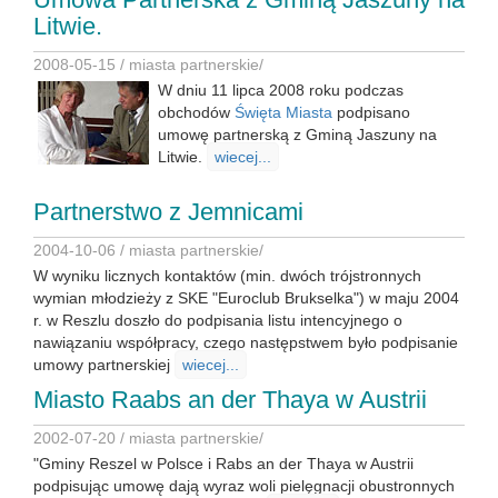
Litwie.
2008-05-15 /
miasta partnerskie
/
W dniu 11 lipca 2008 roku podczas
obchodów
Święta Miasta
podpisano
umowę partnerską z Gminą Jaszuny na
Litwie.
wiecej...
Partnerstwo z Jemnicami
2004-10-06 /
miasta partnerskie
/
W wyniku licznych kontaktów (min. dwóch trójstronnych
wymian młodzieży z SKE "Euroclub Brukselka") w maju 2004
r. w Reszlu doszło do podpisania listu intencyjnego o
nawiązaniu współpracy, czego następstwem było podpisanie
umowy partnerskiej
wiecej...
Miasto Raabs an der Thaya w Austrii
2002-07-20 /
miasta partnerskie
/
"Gminy Reszel w Polsce i Rabs an der Thaya w Austrii
podpisując umowę dają wyraz woli pielęgnacji obustronnych