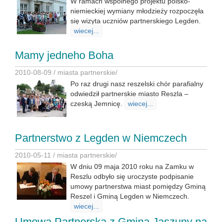
W ramach wspólnego projektu polsko-
niemieckiej wymiany młodzieży rozpoczęła
się wizyta uczniów partnerskiego Legden.
wiecej...
Mamy jedneho Boha
2010-08-09 /
miasta partnerskie
/
Po raz drugi nasz reszelski chór parafialny
odwiedził partnerskie miasto Reszla –
czeską Jemnicę.
wiecej...
Partnerstwo z Legden w Niemczech
2010-05-11 /
miasta partnerskie
/
W dniu 09 maja 2010 roku na Zamku w
Reszlu odbyło się uroczyste podpisanie
umowy partnerstwa miast pomiędzy Gminą
Reszel i Gminą Legden w Niemczech.
wiecej...
Umowa Partnerska z Gminą Jaszuny na