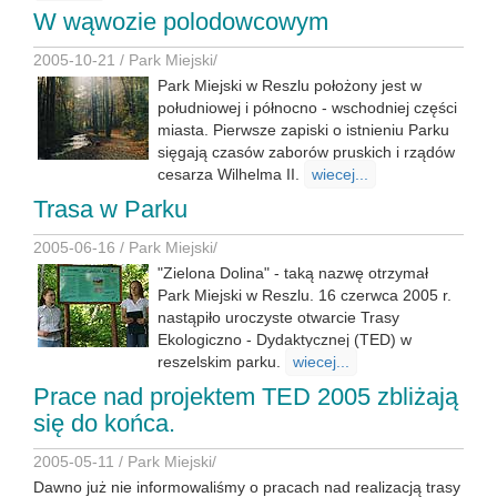
W wąwozie polodowcowym
2005-10-21 /
Park Miejski
/
Park Miejski w Reszlu położony jest w
południowej i północno - wschodniej części
miasta. Pierwsze zapiski o istnieniu Parku
sięgają czasów zaborów pruskich i rządów
cesarza Wilhelma II.
wiecej...
Trasa w Parku
2005-06-16 /
Park Miejski
/
"Zielona Dolina" - taką nazwę otrzymał
Park Miejski w Reszlu. 16 czerwca 2005 r.
nastąpiło uroczyste otwarcie Trasy
Ekologiczno - Dydaktycznej (TED) w
reszelskim parku.
wiecej...
Prace nad projektem TED 2005 zbliżają
się do końca.
2005-05-11 /
Park Miejski
/
Dawno już nie informowaliśmy o pracach nad realizacją trasy