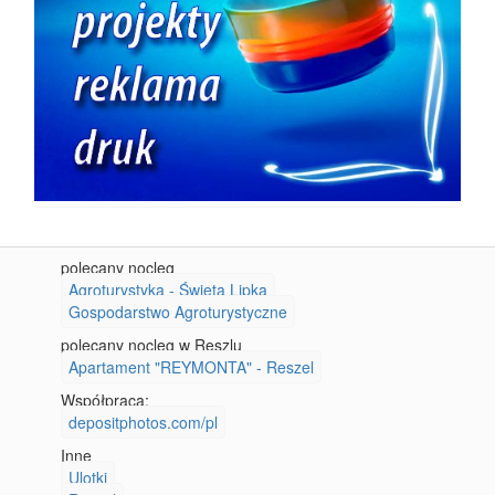
polecany nocleg
Agroturystyka - Święta Lipka
Gospodarstwo Agroturystyczne
polecany nocleg w Reszlu
Apartament "REYMONTA" - Reszel
Współpraca:
depositphotos.com/pl
Inne
Ulotki