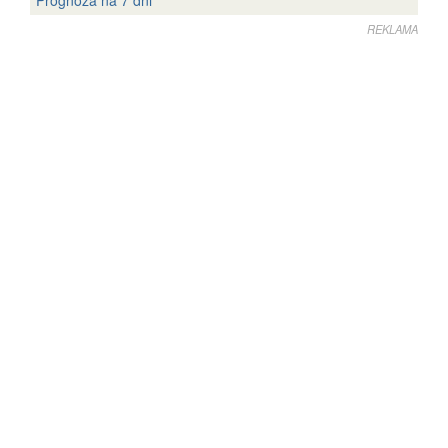
Prognoza na 7 dni
REKLAMA