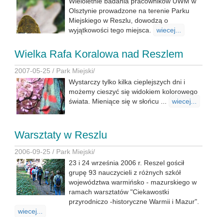
Wieloletnie badania pracowników UWM w
Olsztynie prowadzone na terenie Parku
Miejskiego w Reszlu, dowodzą o
wyjątkowości tego miejsca.
wiecej...
Wielka Rafa Koralowa nad Reszlem
2007-05-25 /
Park Miejski
/
Wystarczy tylko kilka cieplejszych dni i
możemy cieszyć się widokiem kolorowego
świata. Mieniące się w słońcu ...
wiecej...
Warsztaty w Reszlu
2006-09-25 /
Park Miejski
/
23 i 24 września 2006 r. Reszel gościł
grupę 93 nauczycieli z różnych szkół
województwa warmińsko - mazurskiego w
ramach warsztatów "Ciekawostki
przyrodniczo -historyczne Warmii i Mazur".
wiecej...