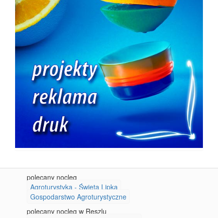
polecany nocleg
Agroturystyka - Święta Lipka
Gospodarstwo Agroturystyczne
polecany nocleg w Reszlu