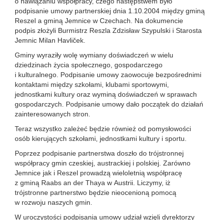
o nawiązaniu współpracy, czego następstwem było
podpisanie umowy partnerskiej dnia 1.10.2004 między gminą
Reszel a gminą Jemnice w Czechach. Na dokumencie
podpis złożyli Burmistrz Reszla Zdzisław Szypulski i Starosta
Jemnic Milan Havliček.
Gminy wyraziły wolę wymiany doświadczeń w wielu
dziedzinach życia społecznego, gospodarczego
i kulturalnego. Podpisanie umowy zaowocuje bezpośrednimi
kontaktami między szkołami, klubami sportowymi,
jednostkami kultury oraz wyminą doświadczeń w sprawach
gospodarczych. Podpisanie umowy dało początek do działań
zainteresowanych stron.
Teraz wszystko zależeć będzie również od pomysłowości
osób kierujących szkołami, jednostkami kultury i sportu.
Poprzez podpisanie partnerstwa doszło do trójstronnej
współpracy gmin czeskiej, austrackiej i polskiej. Zarówno
Jemnice jak i Reszel prowadzą wieloletnią współpracę
z gminą Raabs an der Thaya w Austrii. Liczymy, iż
trójstronne partnerstwo będzie nieocenioną pomocą
w rozwoju naszych gmin.
W uroczystości podpisania umowy udział wzięli dyrektorzy