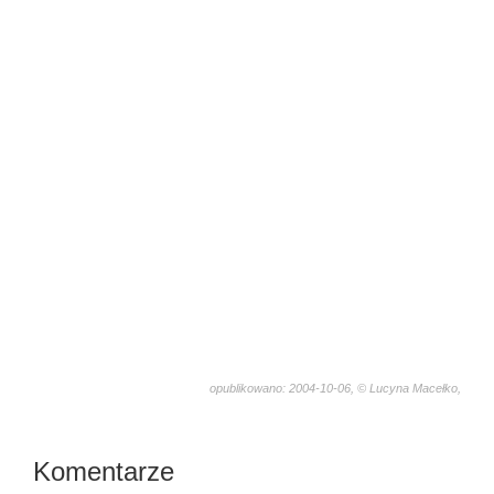
opublikowano: 2004-10-06, © Lucyna Macełko,
1281
Komentarze