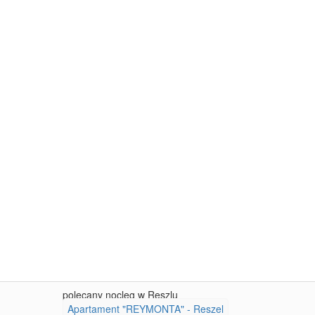
polecany nocleg w Reszlu
Apartament "REYMONTA" - Reszel