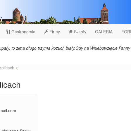
Gastronomia
Firmy
Szkoły
GALERIA
FOR
upały, to zima długo trzyma kożuch biały.Gdy na Wniebowzięcie Panny 
kolicach
<
licach
gmail.com