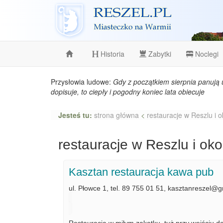
Reszel
Historia
Zabytki
Noclegi
Przysłowia ludowe:
Gdy z początkiem sierpnia panują 
dopisuje, to ciepły i pogodny koniec lata obiecuje
Jesteś tu:
strona główna
<
restauracje w Reszlu i o
restauracje w Reszlu i oko
Kasztan restauracja kawa pub
ul. Płowce 1, tel. 89 755 01 51, kasztanreszel@