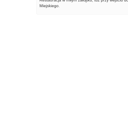
Restauracja w miłym zakątku, tuż przy wejściu d
Miejskiego.