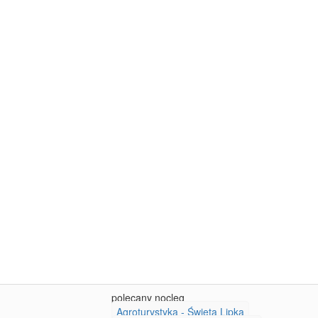
polecany nocleg
Agroturystyka - Święta Lipka