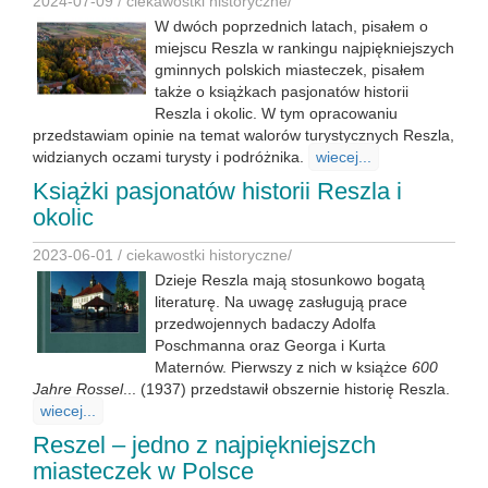
2024-07-09 /
ciekawostki historyczne
/
W dwóch poprzednich latach, pisałem o
miejscu Reszla w rankingu najpiękniejszych
gminnych polskich miasteczek, pisałem
także o książkach pasjonatów historii
Reszla i okolic. W tym opracowaniu
przedstawiam opinie na temat walorów turystycznych Reszla,
widzianych oczami turysty i podróżnika.
wiecej...
Książki pasjonatów historii Reszla i
okolic
2023-06-01 /
ciekawostki historyczne
/
Dzieje Reszla mają stosunkowo bogatą
literaturę. Na uwagę zasługują prace
przedwojennych badaczy Adolfa
Poschmanna oraz Georga i Kurta
Maternów. Pierwszy z nich w książce
600
Jahre Rossel
... (1937) przedstawił obszernie historię Reszla.
wiecej...
Reszel – jedno z najpiękniejszch
miasteczek w Polsce