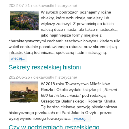
2022-07-21 /
ciekawostki historyczne
/
W swoich podróżach poznajemy różne
obiekty, które wzbudzają mniejszy lub
większy zachwyt. Z pewnością do takich
należą duże miasta, ale także miasteczka,
jako najmniejsze formy miejskie z
charakterystycznymi cechami: szachownicowym układem ulic
wokół centralnie posadowionego ratusza oraz skromniejszą
infrastrukturą techniczną, społeczną i administracyjną.
wiecej...
Sekrety reszelskiej historii
2022-05-25 /
ciekawostki historyczne
/
W 2018 roku Towarzystwo Miłośników
Reszla i Okolic wydało książkę pt.
„Reszel -
680 lat historii miasta”
pod redakcją
Grzegorza Białuńskiego i Roberta Klimka.
Tę bardzo ciekawą pozycję piśmiennictwa
historycznego przekazała mi Pani Jolanta Grzyb - prezes
wyżej wymienionego towarzystwa.
wiecej...
Czy w podziemiach reszelskiego