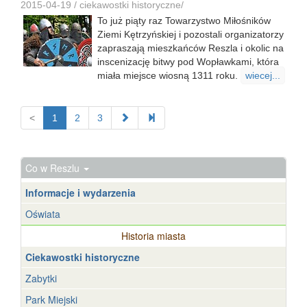
2015-04-19 /
ciekawostki historyczne
/
To już piąty raz Towarzystwo Miłośników
Ziemi Kętrzyńskiej i pozostali organizatorzy
zapraszają mieszkańców Reszla i okolic na
inscenizację bitwy pod Wopławkami, która
miała miejsce wiosną 1311 roku.
wiecej...
<
1
2
3
Co w Reszlu
Informacje i wydarzenia
Oświata
Historia miasta
Ciekawostki historyczne
Zabytki
Park Miejski