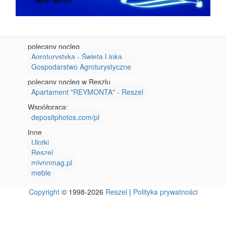
polecany nocleg
Agroturystyka - Święta Lipka
Gospodarstwo Agroturystyczne
polecany nocleg w Reszlu
Apartament "REYMONTA" - Reszel
Współpraca:
depositphotos.com/pl
Inne
Ulotki
Reszel
mlynomag.pl
meble
Copyright
© 1998-2026
Reszel
|
Polityka prywatności