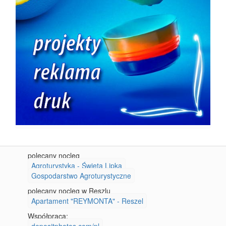
polecany nocleg
Agroturystyka - Święta Lipka
Gospodarstwo Agroturystyczne
polecany nocleg w Reszlu
Apartament "REYMONTA" - Reszel
Współpraca: