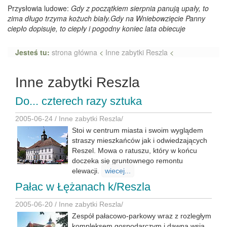
Przysłowia ludowe:
Gdy z początkiem sierpnia panują upały, to
zima długo trzyma kożuch biały.Gdy na Wniebowzięcie Panny
ciepło dopisuje, to ciepły i pogodny koniec lata obiecuje
Jesteś tu:
strona główna
<
Inne zabytki Reszla
<
Inne zabytki Reszla
Do... czterech razy sztuka
2005-06-24 /
Inne zabytki Reszla
/
Stoi w centrum miasta i swoim wyglądem
straszy mieszkańców jak i odwiedzających
Reszel. Mowa o ratuszu, który w końcu
doczeka się gruntownego remontu
elewacji.
wiecej...
Pałac w Łężanach k/Reszla
2005-06-20 /
Inne zabytki Reszla
/
Zespół pałacowo-parkowy wraz z rozległym
kompleksem gospodarczym i dawną wsią