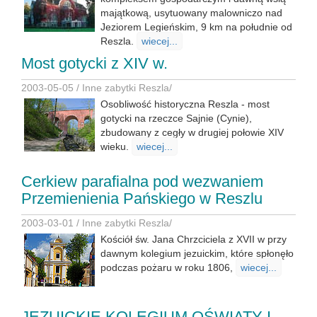
majątkową, usytuowany malowniczo nad
Jeziorem Legieńskim, 9 km na południe od
Reszla.
wiecej...
Most gotycki z XIV w.
2003-05-05 /
Inne zabytki Reszla
/
Osobliwość historyczna Reszla - most
gotycki na rzeczce Sajnie (Cynie),
zbudowany z cegły w drugiej połowie XIV
wieku.
wiecej...
Cerkiew parafialna pod wezwaniem
Przemienienia Pańskiego w Reszlu
2003-03-01 /
Inne zabytki Reszla
/
Kościół św. Jana Chrzciciela z XVII w przy
dawnym kolegium jezuickim, które spłonęło
podczas pożaru w roku 1806,
wiecej...
JEZUICKIE KOLEGIUM OŚWIATY I