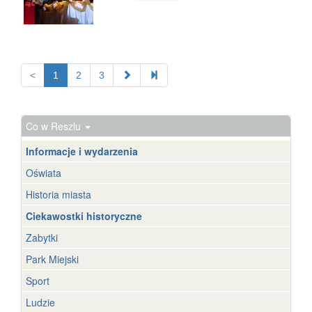
<
1
2
3
Co w Reszlu
Informacje i wydarzenia
Oświata
Historia miasta
Ciekawostki historyczne
Zabytki
Park Miejski
Sport
Ludzie