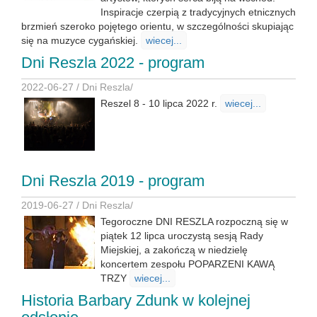
Inspiracje czerpią z tradycyjnych etnicznych
brzmień szeroko pojętego orientu, w szczególności skupiając
się na muzyce cygańskiej.
wiecej...
Dni Reszla 2022 - program
2022-06-27 /
Dni Reszla
/
Reszel 8 - 10 lipca 2022 r.
wiecej...
Dni Reszla 2019 - program
2019-06-27 /
Dni Reszla
/
Tegoroczne DNI RESZLA rozpoczną się w
piątek 12 lipca uroczystą sesją Rady
Miejskiej, a zakończą w niedzielę
koncertem zespołu POPARZENI KAWĄ
TRZY
wiecej...
Historia Barbary Zdunk w kolejnej