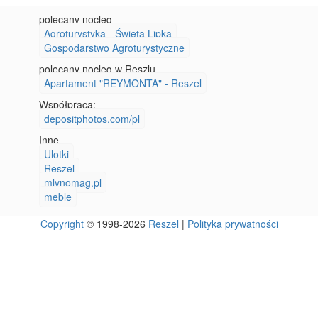
polecany nocleg
Agroturystyka - Święta Lipka
Gospodarstwo Agroturystyczne
polecany nocleg w Reszlu
Apartament "REYMONTA" - Reszel
Współpraca:
depositphotos.com/pl
Inne
Ulotki
Reszel
mlynomag.pl
meble
Copyright
© 1998-2026
Reszel
|
Polityka prywatności