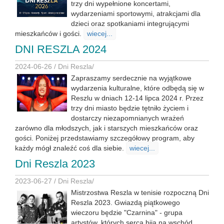
trzy dni wypełnione koncertami,
wydarzeniami sportowymi, atrakcjami dla
dzieci oraz spotkaniami integrującymi
mieszkańców i gości.
wiecej...
DNI RESZLA 2024
2024-06-26 /
Dni Reszla
/
Zapraszamy serdecznie na wyjątkowe
wydarzenia kulturalne, które odbędą się w
Reszlu w dniach 12-14 lipca 2024 r. Przez
trzy dni miasto będzie tętniło życiem i
dostarczy niezapomnianych wrażeń
zarówno dla młodszych, jak i starszych mieszkańców oraz
gości. Poniżej przedstawiamy szczegółowy program, aby
każdy mógł znaleźć coś dla siebie.
wiecej...
Dni Reszla 2023
2023-06-27 /
Dni Reszla
/
Mistrzostwa Reszla w tenisie rozpoczną Dni
Reszla 2023. Gwiazdą piątkowego
wieczoru będzie "Czarnina" - grupa
artystów, których serca biją na wschód.