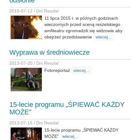
odsłonie
2015-07-12 /
Dni Reszla
/
11 lipca 2015 r. w późnych godzinach
wieczornych przed sceną reszelskiego
amfiteatru zgromadzili się widzowie aby
obejrzeć przedstawienie
wiecej...
Wyprawa w średniowiecze
2013-07-20 /
Dni Reszla
/
Fotoreportaż
wiecej...
15-lecie programu „ŚPIEWAĆ KAŻDY
MOŻE”
2013-07-15 /
Dni Reszla
/
15-lecie programu „ŚPIEWAĆ KAŻDY
MOŻE”
wiecej...