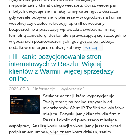
niepowtarzalny klimat całego wieczoru. Coraz więcej par
młodych decyduje się na taką formę cateringu, zwłaszcza
gdy wesele odbywa się w plenerze – w ogrodzie, na farmie
weselnej czy działce rekreacyjnej. Grill serwowany
bezpośrednio z przyczepy wprowadza swobodną, mniej
formalną atmosferę, doskonale sprawdzającą się szczególnie
w godzinach późnowieczornych, gdy goście potrzebują
dodatkowej energii do dalszej zabawy.
wiecej...
Fill Rank: pozycjonowanie stron
internetowych w Reszlu. Więcej
klientów z Warmii, więcej sprzedaży
online.
2026-07-31 /
Informacje_i_wydarzenia
/
Szukasz agencji, która wypozycjonuje
Twoją stronę na realne zapytania od
mieszkańców Warmii? Trafiłeś we właściwe
miejsce. Pozyskujemy klientów dla firm z
Reszla i okolic od pierwszego miesiąca
współpracy. Analizę konkurencji wykonujemy jeszcze przed
podpisaniem umowy, więc znasz koszt działań, zanim