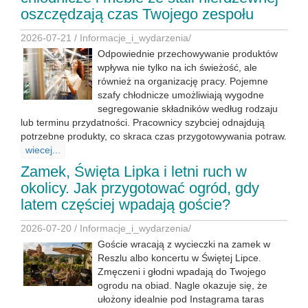
oszczędzają czas Twojego zespołu
2026-07-21 /
Informacje_i_wydarzenia
/
Odpowiednie przechowywanie produktów
wpływa nie tylko na ich świeżość, ale
również na organizację pracy. Pojemne
szafy chłodnicze umożliwiają wygodne
segregowanie składników według rodzaju
lub terminu przydatności. Pracownicy szybciej odnajdują
potrzebne produkty, co skraca czas przygotowywania potraw.
wiecej...
Zamek, Święta Lipka i letni ruch w
okolicy. Jak przygotować ogród, gdy
latem częściej wpadają goście?
2026-07-20 /
Informacje_i_wydarzenia
/
Goście wracają z wycieczki na zamek w
Reszlu albo koncertu w Świętej Lipce.
Zmęczeni i głodni wpadają do Twojego
ogrodu na obiad. Nagle okazuje się, że
ułożony idealnie pod Instagrama taras