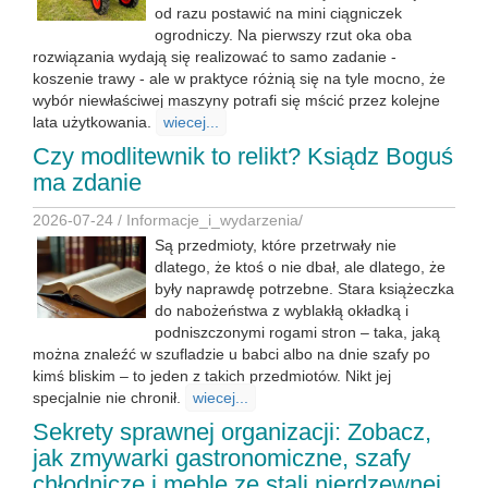
od razu postawić na mini ciągniczek
ogrodniczy. Na pierwszy rzut oka oba
rozwiązania wydają się realizować to samo zadanie -
koszenie trawy - ale w praktyce różnią się na tyle mocno, że
wybór niewłaściwej maszyny potrafi się mścić przez kolejne
lata użytkowania.
wiecej...
Czy modlitewnik to relikt? Ksiądz Boguś
ma zdanie
2026-07-24 /
Informacje_i_wydarzenia
/
Są przedmioty, które przetrwały nie
dlatego, że ktoś o nie dbał, ale dlatego, że
były naprawdę potrzebne. Stara książeczka
do nabożeństwa z wyblakłą okładką i
podniszczonymi rogami stron – taka, jaką
można znaleźć w szufladzie u babci albo na dnie szafy po
kimś bliskim – to jeden z takich przedmiotów. Nikt jej
specjalnie nie chronił.
wiecej...
Sekrety sprawnej organizacji: Zobacz,
jak zmywarki gastronomiczne, szafy
chłodnicze i meble ze stali nierdzewnej