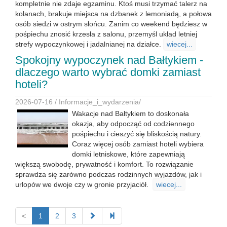
kompletnie nie zdaje egzaminu. Ktoś musi trzymać talerz na
kolanach, brakuje miejsca na dzbanek z lemoniadą, a połowa
osób siedzi w ostrym słońcu. Zanim co weekend będziesz w
pośpiechu znosić krzesła z salonu, przemyśl układ letniej
strefy wypoczynkowej i jadalnianej na działce.
wiecej...
Spokojny wypoczynek nad Bałtykiem -
dlaczego warto wybrać domki zamiast
hoteli?
2026-07-16 /
Informacje_i_wydarzenia
/
Wakacje nad Bałtykiem to doskonała
okazja, aby odpocząć od codziennego
pośpiechu i cieszyć się bliskością natury.
Coraz więcej osób zamiast hoteli wybiera
domki letniskowe, które zapewniają
większą swobodę, prywatność i komfort. To rozwiązanie
sprawdza się zarówno podczas rodzinnych wyjazdów, jak i
urlopów we dwoje czy w gronie przyjaciół.
wiecej...
<
1
2
3