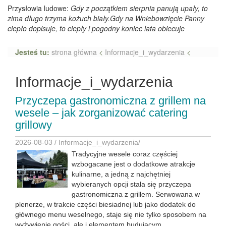
Przysłowia ludowe:
Gdy z początkiem sierpnia panują upały, to
zima długo trzyma kożuch biały.Gdy na Wniebowzięcie Panny
ciepło dopisuje, to ciepły i pogodny koniec lata obiecuje
Jesteś tu:
strona główna
<
Informacje_i_wydarzenia
<
Informacje_i_wydarzenia
Przyczepa gastronomiczna z grillem na
wesele – jak zorganizować catering
grillowy
2026-08-03 /
Informacje_i_wydarzenia
/
Tradycyjne wesele coraz częściej
wzbogacane jest o dodatkowe atrakcje
kulinarne, a jedną z najchętniej
wybieranych opcji stała się przyczepa
gastronomiczna z grillem. Serwowana w
plenerze, w trakcie części biesiadnej lub jako dodatek do
głównego menu weselnego, staje się nie tylko sposobem na
wyżywienie gości, ale i elementem budującym