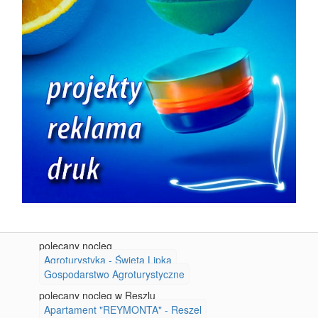
polecany nocleg
Agroturystyka - Święta Lipka
Gospodarstwo Agroturystyczne
polecany nocleg w Reszlu
Apartament "REYMONTA" - Reszel