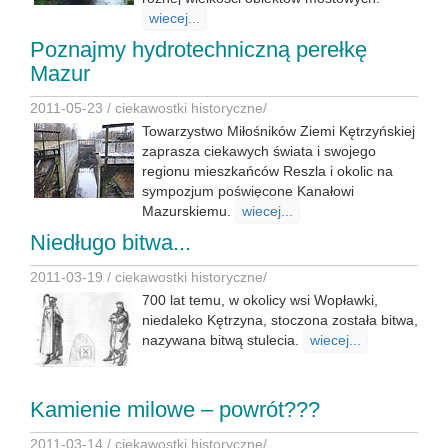
wiecej...
Poznajmy hydrotechniczną perełkę
Mazur
2011-05-23 /
ciekawostki historyczne
/
Towarzystwo Miłośników Ziemi Kętrzyńskiej
zaprasza ciekawych świata i swojego
regionu mieszkańców Reszla i okolic na
sympozjum poświęcone Kanałowi
Mazurskiemu.
wiecej...
Niedługo bitwa...
2011-03-19 /
ciekawostki historyczne
/
700 lat temu, w okolicy wsi Wopławki,
niedaleko Kętrzyna, stoczona została bitwa,
nazywana bitwą stulecia.
wiecej...
Kamienie milowe – powrót???
2011-03-14 /
ciekawostki historyczne
/