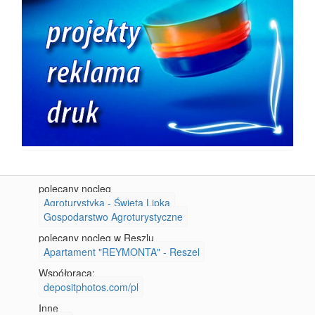
polecany nocleg
Agroturystyka - Święta Lipka
Gospodarstwo Agroturystyczne
polecany nocleg w Reszlu
Apartament "REYMONTA" - Reszel
Współpraca:
depositphotos.com/pl
Inne