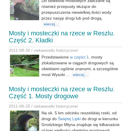
Do obiektów mostowych zaliczane są
również przepusty służące do
przepuszczenia niewielkiej ilości wody
przez nasyp drogi lub pod drogą.
wiecej...
Mosty i mosteczki na rzece w Reszlu.
Część 2. Kładki
2011-08-30 /
ciekawostki historyczne
/
Przedstawione
w części 1
. mosty
zlokalizowane w ciągach drogowych są
obiektami ogólnie znanymi, a szczególnie
most Wysoki ...
wiecej...
Mosty i mosteczki na rzece w Reszlu.
Część 1. Mosty drogowe
2011-08-25 /
ciekawostki historyczne
/
Na ok. 5 km odcinku reszelskiej rzeki, od
drogi do
Świętej Lipki
do drogi w kierunku
Grodzkiego Młyna znajduje się kilkanaście
różnej wielkości obiektów mostowych.