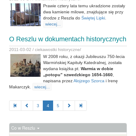
Prawie cztery lata temu ukradzione zostały
dwa kamienie milowe, znajdujące się przy
drodze z Reszla do
Świętej Lipki
.
wiecej...
O Reszlu w dokumentach historycznych
2011-03-02 /
ciekawostki historyczne
/
W 2008 roku, z okazji Jubileuszu 750-lecia
Warmińskiej Kapituły Katedralnej, została
wydana książka pt.
Warmia w dobie
„potopu” szwedzkiego 1654-1660
,
napisana przez
Alojzego Szorca
i Irenę
Makarczyk.
wiecej...
3
4
5
Co w Reszlu